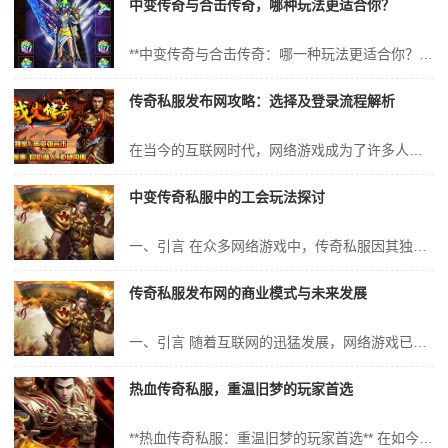
中变传奇与合击传奇，哪种玩法更适合你？
**中变传奇与合击传奇：哪一种玩法更适合你？** 在浩瀚的网络游戏世界中，传奇类游戏以其独特的魅力和玩法吸引了无数玩家。其中，中变传奇与合击传奇作为两种流行的玩法，各自拥有着庞大的粉丝群体。那么，究竟哪一种玩法更适合你呢？本文将深入剖析中变传奇与合击传奇的特色、玩法、优劣等方面，帮助你找到最适合自己的游戏方...
传奇私服发布网攻略：选择及登录流程解析
在当今的互联网时代，网络游戏成为了许多人娱乐生活中不可或缺的一部分。而其中，《传奇》作为一款历史悠久的游戏，至今依然吸引着大量的玩家。随着私服版本的兴起，玩家们可以通过传奇私服发布网来体验不同的游戏版本和玩法。本文将详细解析如何选择传奇私服以及登录流程的注意事项，帮助玩家们更好地享受游戏乐趣。 一、传奇私服...
中变传奇私服中的工会玩法探讨
一、引言 在众多网络游戏中，传奇私服因其独特的游戏玩法和丰富的游戏内容而备受玩家喜爱。其中，中变传奇私服以其独特的游戏机制和策略性玩法，吸引了大量的玩家。而在中变传奇私服中，工会玩法更是成为了游戏的核心内容之一。本文将深入探讨中变传奇私服中的工会玩法，分析其特点、玩法、优势等，旨在为玩家提供更有价值的游戏体...
传奇私服发布网的商业模式与未来发展
一、引言 随着互联网的迅猛发展，网络游戏已成为现代人休闲娱乐的重要方式之一。作为一款经典的网游，传奇系列自问世以来就备受玩家们的喜爱。其中，传奇私服作为传奇官方服务之外的玩家自制服务器，更是吸引了大量的玩家群体。传奇私服发布网作为连接私服运营商与玩家的桥梁，其商业模式与未来发展备受关注。本文将深入探讨传奇私...
热血传奇私服，重温旧梦的玩家首选
**热血传奇私服：重温旧梦的玩家首选** 在如今的游戏世界中，各类游戏层出不穷，令人眼花缭乱。然而，有一款游戏以其独特的魅力与经典的情怀，一直深受玩家的喜爱和追捧，那就是“热血传奇”。随着时光的流逝，官方版本的热血传奇或许已经满足不了部分玩家的需求，于是“热血传奇私服”应运而生。对于那些渴望重温旧梦的玩家来...