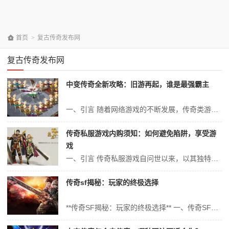
首页
>
复古传奇发布网
复古传奇发布网
中变传奇全新攻略：旧游再起，谁是最强霸主
一、引言 随着网络游戏的不断发展，传奇类游戏凭借其独特的魅力一直受到广大玩家的喜爱。其中，“中变传奇”作为一款经典之作，以其丰富的游戏内容、多样的玩法和刺激的战斗体验赢得了无数玩家的青睐。本文将为大家带来“中变传奇”的全新攻略，帮助玩家在旧游再起之际，成为谁是最强霸主。 二、游戏概述 “中变传奇”是一款...
传奇私服游戏内购须知：如何避免陷阱，享受游
戏
一、引言 传奇私服游戏自问世以来，以其独特的魅力和深厚的游戏体验，吸引了大量的玩家。随着游戏的不断更新与优化，其内购功能也逐渐丰富，给玩家带来了更为多样的游戏体验。然而，随着游戏内购的兴起，一些陷阱和误区也相继出现。本文将为广大玩家详细介绍如何在传奇私服游戏中进行内购，如何避免陷阱，并享受游戏。 二、内购...
传奇sf揭秘：玩家的终极选择
**传奇SF揭秘：玩家的终极选择** 一、传奇SF的起源与背景 传奇SF，作为一款经典的MMORPG（大型多人在线角色扮演游戏），自诞生以来便在国内外游戏市场掀起了巨大的波澜。它的成功不仅在于其丰富的游戏内容、精美的画面以及引人入胜的剧情，更在于它为玩家提供了一个与朋友互动、交流和竞技的平台。今天，我们就...