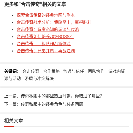
更多和
”合击传奇“
相关的文章
探索
合击传奇
的经典地图与副本
合击传奇
战术分析：策略至上，赢得胜利
合击传奇
：玩家必知的玩法与攻略
合击传奇
如何培养超级BOSS？
合击传奇
——组队作战新体验
合击传奇
：兄弟并肩，再战江湖
关键词：
合击传奇
合作策略
沟通与信任
团队协作
游戏内资
源与活动
矛盾与冲突解决
上一篇：传奇私服中的那些热血时刻，你错过了哪些？
下一篇：传奇私服中的经典角色与装备回顾
相关文章